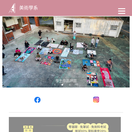
至
主
美術學系
要
陶藝教室窯間
內
容
1
2
3
4