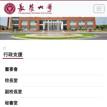
:::
跳到主要內容區塊
手
長榮大學全球資訊網中文網頁
:::
行政支援
董事會
校長室
副校長室
秘書室