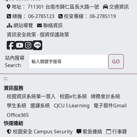
地址：
711301 台南市歸仁區長大路一號
交通資訊
總機：
06-2785123
校安專線：
06-2785119
網站導覽
聯絡資訊
資訊安全政策
‧
個資保護政策
facebook 連結
youtube 連結
instagram 連結
line 連結
站內搜尋
GO
Search
:::
資訊服務
校園資訊系統單一簽入
校園e化系統
總務會計系統
學生系統
選課系統
CJCU I-Learning
電子郵件Gmail
Office365
快速連結
校園安全 Campus Security
緊急連絡
行事曆