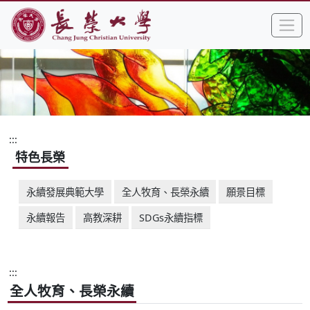
:::
跳到主要內容區塊
手
長榮大學全球資訊網中文網頁
:::
特色長榮
永續發展典範大學
全人牧育、長榮永續
願景目標
永續報告
高教深耕
SDGs永續指標
:::
全人牧育、長榮永續