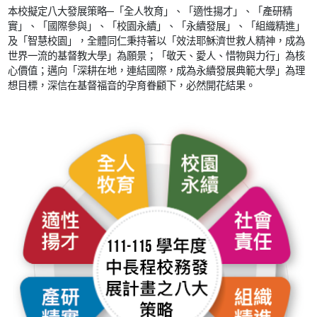
本校擬定八大發展策略─「全人牧育」、「適性揚才」、「產研精
實」、「國際參與」、「校園永續」、「永續發展」、「組織精進」
及「智慧校園」，全體同仁秉持著以「效法耶穌濟世救人精神，成為
世界一流的基督教大學」為願景；「敬天、愛人、惜物與力行」為核
心價值；邁向「深耕在地，連結國際，成為永續發展典範大學」為理
想目標，深信在基督福音的孕育眷顧下，必然開花結果。