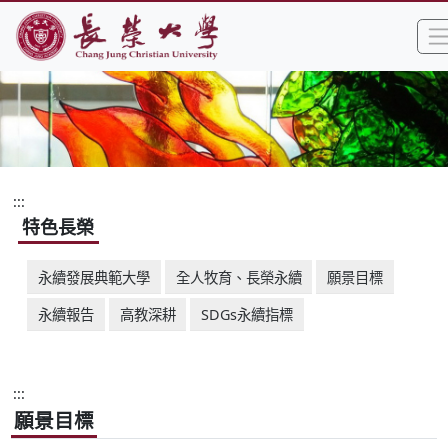
:::
跳到主要內容區塊
長榮大學全球資訊網中文網頁
:::
特色長榮
永續發展典範大學
全人牧育、長榮永續
願景目標
永續報告
高教深耕
SDGs永續指標
:::
願景目標