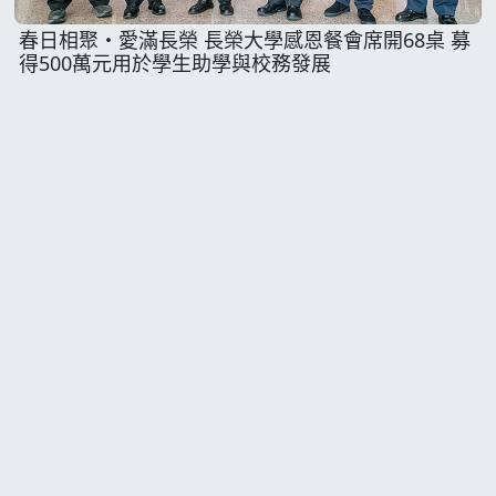
春日相聚・愛滿長榮 長榮大學感恩餐會席開68桌 募
得500萬元用於學生助學與校務發展