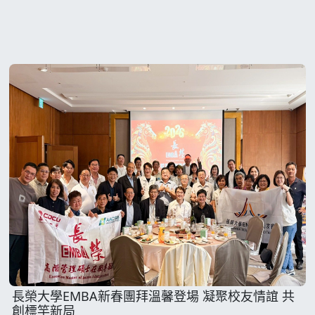
長榮大學EMBA新春團拜溫馨登場 凝聚校友情誼 共
創標竿新局