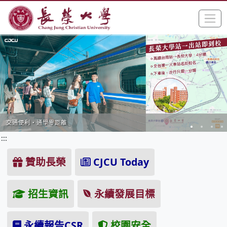
:::
跳到主要內容區塊
手
長榮大學全球資訊網中文網頁
交通便利・通學零距離
:::
贊助長榮
CJCU Today
招生資訊
永續發展目標
永續報告CSR
校園安全